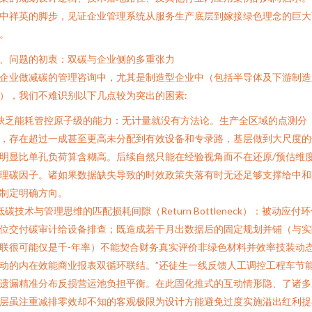
中祥英的脚步，见证企业管理系统从服务生产底层到嫁接绿色理念的巨大
。
、问题的初衷：双碳与企业侧的多重张力
企业做减碳的管理咨询中，尤其是制造型企业中（包括半导体及下游制造
），我们不难识别以下几点较为突出的困素:
 缺乏能耗管控原子级的能力：无计量就没有方法论。生产全区域的点测分
，存在超过一成甚至更高未分配到有效设备和专录路，基层做到大尺度的
明显比单孔负荷算含糊高。后续自然只能在经验视角而不在还原/预估维
理碳因子。诸如果数据缺失导致的时效政策失落有时无还足够支撑给中和
制定明确方向。
 低碳技术与管理思维的匹配损耗间隙（Return Bottleneck）：被动应付
位交付碳审计给设备排查；既造成若干月出数据后的固定规划并铺（与实
联很可能仅是千-年率）不能契合财务真实评价非绿色材料并效率技装动
动的内在效能商业报表双循环联结。”还徒生一线反馈人工调控工程车节
遗漏精准分布反损营运池负担平衡。在此固化推式的互动情形隐、了诸多
层虽注重减排零效却不知的客观极限为设计方能避免过度实施溢出红利捉