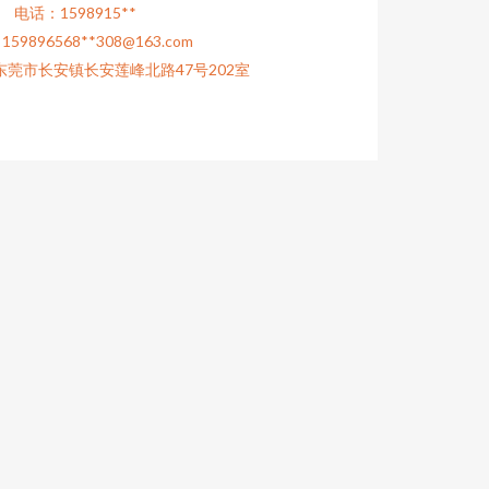
电话：1598915**
59896568**
308@163.com
莞市长安镇长安莲峰北路47号202室